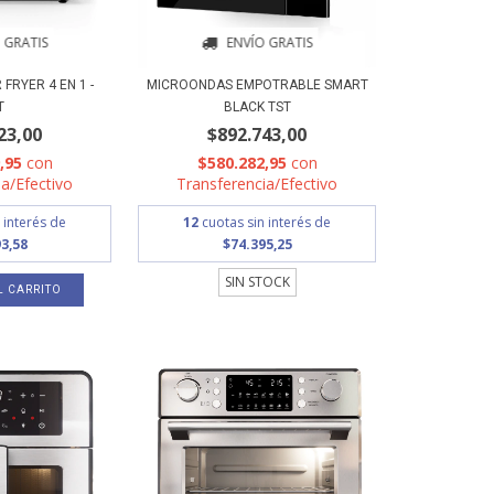
 GRATIS
ENVÍO GRATIS
FRYER 4 EN 1 -
MICROONDAS EMPOTRABLE SMART
T
BLACK TST
23,00
$892.743,00
9,95
con
$580.282,95
con
a/Efectivo
Transferencia/Efectivo
 interés de
12
cuotas sin interés de
3,58
$74.395,25
SIN STOCK