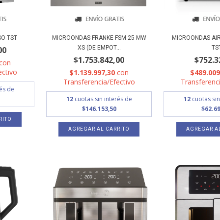
ENVÍO GRATIS
ENVÍO
IS
MICROONDAS FRANKE FSM 25 MW
MICROONDAS AIR 
O TST
XS (DE EMPOT...
TS
00
$1.753.842,00
$752.3
con
ectivo
$1.139.997,30
con
$489.00
Transferencia/Efectivo
Transferenci
rés de
12
cuotas sin interés de
12
cuotas sin
$146.153,50
$62.69