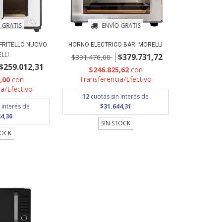
 GRATIS
ENVÍO GRATIS
 FRITELLO NUOVO
HORNO ELECTRICO BARI MORELLI
LLI
$379.731,72
$391.476,00
$259.012,31
$246.825,62
con
Transferencia/Efectivo
8,00
con
a/Efectivo
12
cuotas sin interés de
 interés de
$31.644,31
4,36
SIN STOCK
TOCK