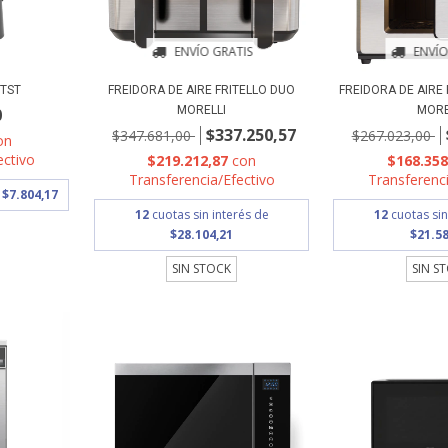
ENVÍO GRATIS
ENVÍO
 TST
FREIDORA DE AIRE FRITELLO DUO
FREIDORA DE AIRE
MORELLI
MORE
0
$337.250,57
$347.681,00
$267.023,00
on
ectivo
$219.212,87
con
$168.35
Transferencia/Efectivo
Transferenci
e
$7.804,17
12
cuotas sin interés de
12
cuotas sin
$28.104,21
$21.58
SIN STOCK
SIN S