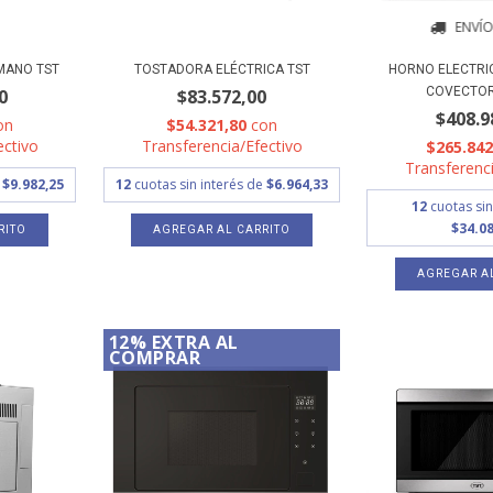
ENVÍO
TOSTADORA ELÉCTRICA TST
HORNO ELECTRI
MANO TST
COVECTOR 
$83.572,00
0
$408.9
$54.321,80
con
on
Transferencia/Efectivo
ectivo
$265.84
Transferenci
12
cuotas sin interés de
$6.964,33
e
$9.982,25
12
cuotas sin
$34.08
12% EXTRA AL
COMPRAR