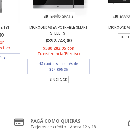
ENVÍO GRATIS
ENVÍO
IE TST
MICROONDAS EMPOTRABLE SMART
MICROONDAS
STEEL TST
00
SIN S
$892.743,00
con
ectivo
$580.282,95
con
Transferencia/Efectivo
rés de
12
cuotas sin interés de
$74.395,25
SIN STOCK
PAGÁ COMO QUIERAS
Tarjetas de crédito - Ahora 12 y 18 -