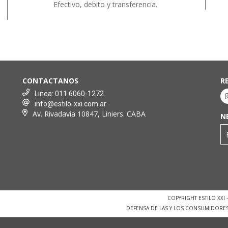
Efectivo, debito y transferencia.
CONTACTANOS
R
Linea: 011 6060-1272
info@estilo-xxi.com.ar
Av. Rivadavia 10847, Liniers. CABA
N
COPYRIGHT ESTILO XXI
DEFENSA DE LAS Y LOS CONSUMIDORE