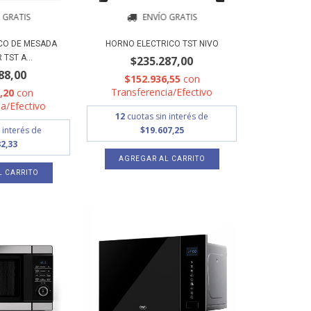
 GRATIS
ENVÍO GRATIS
CO DE MESADA
HORNO ELECTRICO TST NIVO
TST A...
$235.287,00
88,00
$152.936,55
con
Transferencia/Efectivo
2,20
con
a/Efectivo
12
cuotas sin interés de
 interés de
$19.607,25
2,33