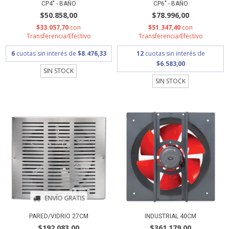
CP4" - BAÑO
CP6" - BAÑO
$50.858,00
$78.996,00
$33.057,70
con
$51.347,40
con
Transferencia/Efectivo
Transferencia/Efectivo
6
cuotas sin interés de
$8.476,33
12
cuotas sin interés de
$6.583,00
SIN STOCK
SIN STOCK
ENVÍO GRATIS
PARED/VIDRIO 27CM
INDUSTRIAL 40CM
$192.083,00
$361.179,00