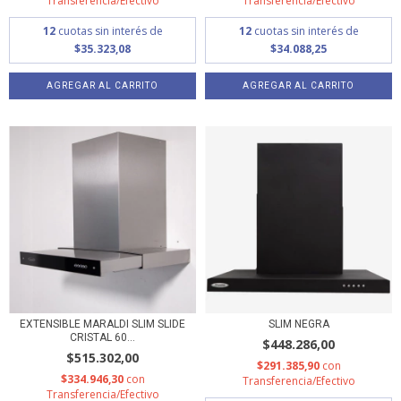
Transferencia/Efectivo
Transferencia/Efectivo
12
cuotas sin interés de
12
cuotas sin interés de
$35.323,08
$34.088,25
AGREGAR AL CARRITO
AGREGAR AL CARRITO
EXTENSIBLE MARALDI SLIM SLIDE
SLIM NEGRA
CRISTAL 60...
$448.286,00
$515.302,00
$291.385,90
con
$334.946,30
con
Transferencia/Efectivo
Transferencia/Efectivo