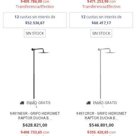
$409.786,00
con
$471.253,90
con
Transferencia/Efectivo
Transferencia/Efectivo
12
cuotas sin interés de
12
cuotas sin interés de
$52.536,67
$60.417,17
SIN STOCK
SIN STOCK
ENVÍO GRATIS
ENVÍO GRATIS
9491NEGR - GRIFO HIDROMET
9491CRCR - GRIFO HIDROMET
RAPTOR DUCHA B...
RAPTOR DUCHA B...
$628.821,00
$546.801,00
$408.733,65
con
$355.420,65
con