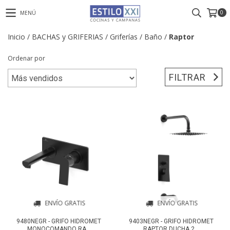
0
MENÚ
Inicio
/
BACHAS y GRIFERIAS
/
Griferías
/
Baño
/
Raptor
Ordenar por
FILTRAR
ENVÍO GRATIS
ENVÍO GRATIS
9480NEGR - GRIFO HIDROMET
9403NEGR - GRIFO HIDROMET
MONOCOMANDO RA...
RAPTOR DUCHA 2...