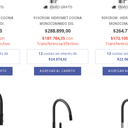
IS
ENVÍO GRATIS
ENVÍO
 COCINA
910CROM- HIDROMET COCINA
905CROM - HID
I...
MONOCOMANDO DIS...
MONOCOMAN
0
$288.899,00
$264.7
con
$187.784,35
con
$172.10
ectivo
Transferencia/Efectivo
Transferenci
rés de
12
cuotas sin interés de
12
cuotas sin
$24.074,92
$22.06