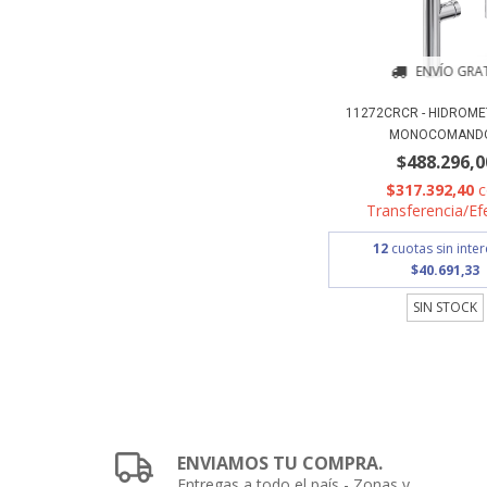
ENVÍO GRAT
11272CRCR - HIDROME
MONOCOMANDO.
$488.296,0
$317.392,40
Transferencia/Ef
12
cuotas sin inte
$40.691,33
SIN STOCK
ENVIAMOS TU COMPRA.
Entregas a todo el país - Zonas y