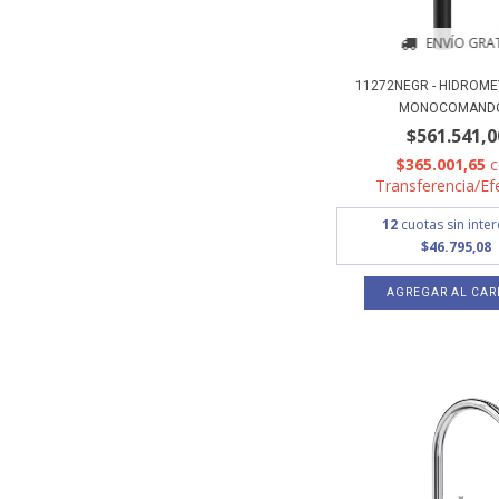
ENVÍO GRAT
11272NEGR - HIDROME
MONOCOMANDO.
$561.541,0
$365.001,65
Transferencia/Ef
12
cuotas sin inte
$46.795,08