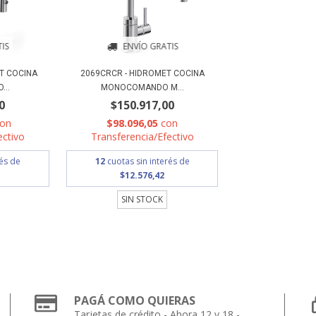
IS
ENVÍO GRATIS
T COCINA
2069CRCR - HIDROMET COCINA
..
MONOCOMANDO M...
0
$150.917,00
con
$98.096,05
con
ectivo
Transferencia/Efectivo
rés de
12
cuotas sin interés de
$12.576,42
SIN STOCK
PAGÁ COMO QUIERAS
Tarjetas de crédito - Ahora 12 y 18 -