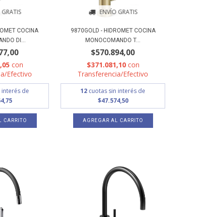
 GRATIS
ENVÍO GRATIS
ROMET COCINA
9870GOLD - HIDROMET COCINA
DO DI...
MONOCOMANDO T...
77,00
$570.894,00
5,05
con
$371.081,10
con
a/Efectivo
Transferencia/Efectivo
 interés de
12
cuotas sin interés de
4,75
$47.574,50