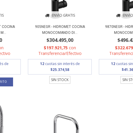
IS
ENVÍO GRATIS
ENVÍO
T COCINA
905NEGR - HIDROMET COCINA
9870NEGR - HI
...
MONOCOMANDO DI...
MONOCOMA
0
$304.495,00
$496.4
on
$197.921,75
con
$322.67
ectivo
Transferencia/Efectivo
Transferenci
rés de
12
cuotas sin interés de
12
cuotas sin
$25.374,58
$41.36
SIN STOCK
SIN S