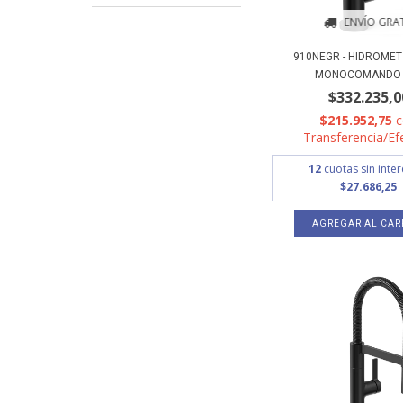
ENVÍO GRAT
910NEGR - HIDROMET
MONOCOMANDO D
$332.235,0
$215.952,75
Transferencia/Ef
12
cuotas sin inte
$27.686,25