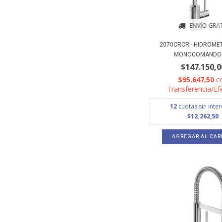
ENVÍO GRAT
2070CRCR - HIDROME
MONOCOMANDO M
$147.150,0
$95.647,50
c
Transferencia/Ef
12
cuotas sin inte
$12.262,50