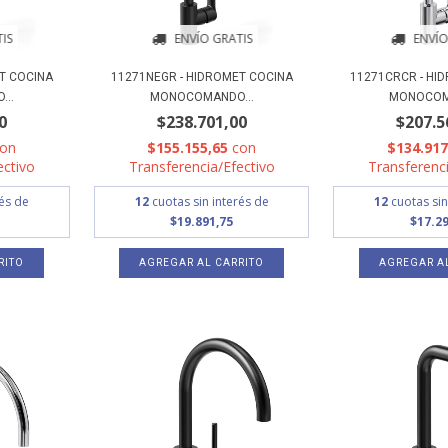
IS
ENVÍO GRATIS
ENVÍO
T COCINA
11271NEGR - HIDROMET COCINA
11271CRCR - HI
..
MONOCOMANDO...
MONOCOM
0
$238.701,00
$207.5
con
$155.155,65
con
$134.91
ectivo
Transferencia/Efectivo
Transferenci
rés de
12
cuotas sin interés de
12
cuotas sin
$19.891,75
$17.29