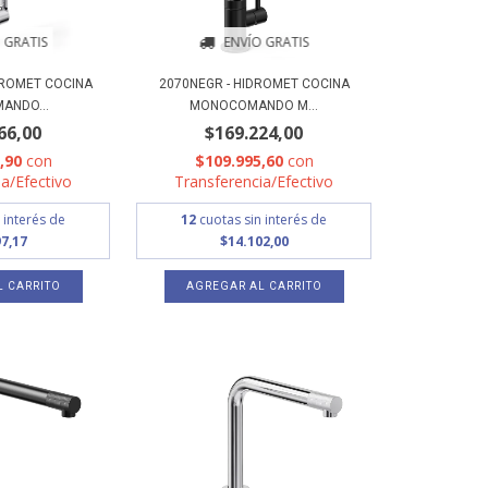
 GRATIS
ENVÍO GRATIS
DROMET COCINA
2070NEGR - HIDROMET COCINA
ANDO...
MONOCOMANDO M...
66,00
$169.224,00
7,90
con
$109.995,60
con
a/Efectivo
Transferencia/Efectivo
 interés de
12
cuotas sin interés de
7,17
$14.102,00